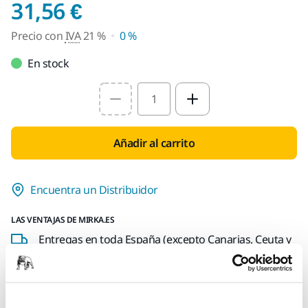
Precio con IVA 21 %
31,56 €
Precio con
IVA
21 %
0 %
En stock
Select quantity value
Añadir al carrito
Encuentra un Distribuidor
LAS VENTAJAS DE MIRKA.ES
Entregas en toda España (excepto Canarias, Ceuta y
Melilla)
Envío gratuito para pedidos superiores a 49,90€, IVA
incl.