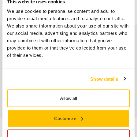
This website uses cookies
Pago Seguro
We use cookies to personalise content and ads, to
Seguimiento de envío
provide social media features and to analyse our traffic.
We also share information about your use of our site with
our social media, advertising and analytics partners who
Nuestros servicios
may combine it with other information that you’ve
provided to them or that they’ve collected from your use
Servicio Posventa exclusivo de Mirka
of their services.
Atención al Cliente de Mirka
Show details
Garantía Mirka para Máquinas
Abrasivos y máquinas profesionales para un
Allow all
acabado impecable
Customize
Información sobre el producto