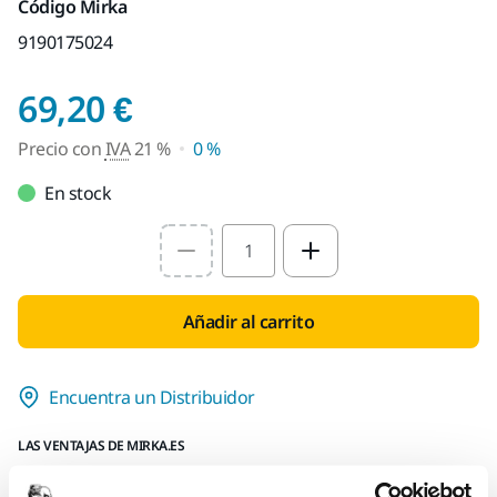
Código Mirka
9190175024
Precio con IVA 21 %
69,20 €
Precio con
IVA
21 %
0 %
En stock
Select quantity value
Añadir al carrito
Encuentra un Distribuidor
LAS VENTAJAS DE MIRKA.ES
Entregas en toda España (excepto Canarias, Ceuta y