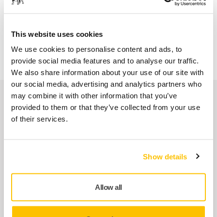
Melilla)
Envío gratuito para pedidos superiores a 49,90€, IVA
incl.
This website uses cookies
Pago Seguro
We use cookies to personalise content and ads, to
provide social media features and to analyse our traffic.
Seguimiento de envío
We also share information about your use of our site with
our social media, advertising and analytics partners who
Nuestros servicios
may combine it with other information that you’ve
provided to them or that they’ve collected from your use
of their services.
Servicio Posventa exclusivo de Mirka
Atención al Cliente de Mirka
Show details
Garantía Mirka para Máquinas
Allow all
Abrasivos y máquinas profesionales para un
acabado impecable