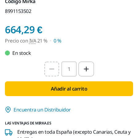
Código Mirka
8991153502
Precio con IVA 21 %
664,29 €
Precio con
IVA
21 %
0 %
En stock
Select quantity value
Añadir al carrito
Encuentra un Distribuidor
LAS VENTAJAS DE MIRKA.ES
Entregas en toda España (excepto Canarias, Ceuta y