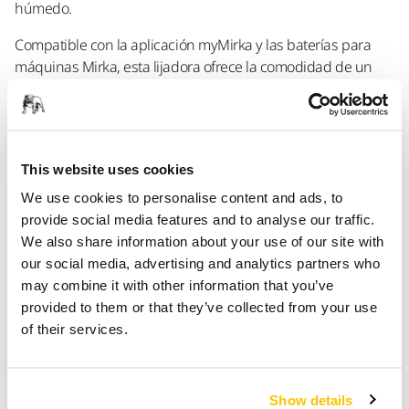
húmedo.
Compatible con la aplicación myMirka y las baterías para
máquinas Mirka, esta lijadora ofrece la comodidad de un
lijado ergonómico e ininterrumpido sin cable.
Características principales:
This website uses cookies
Cómoda movilidad sin cable
We use cookies to personalise content and ads, to
Diseño ligero y ergonómico
provide social media features and to analyse our traffic.
Lijado de baja vibración que evita la fatiga del usuario
We also share information about your use of our site with
Compatibilidad con el completo ecosistema de
our social media, advertising and analytics partners who
soluciones de Mirka
may combine it with other information that you’ve
provided to them or that they’ve collected from your use
of their services.
La batería y el cargador no están incluidos.
Show details