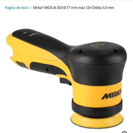
Página de inicio
Mirka® AROS-B 350 Ø 77 mm máx 12V Órbita 5.0 mm