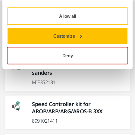
Recambios
Allow all
Plato 77mm 1/4" Grip Medio
Customize
8294791311
Deny
Spindle Bearing kit for 77mm
sanders
MIE3521311
Speed Controller kit for
AROP/ARP/ARG/AROS-B 3XX
8991021411