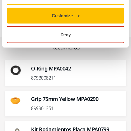
gracias a su pequeño tamaño, la pulidora rotativa es
excelente para el lijado de formas contorneadas, como
Customize
fregaderos.
Deny
Recambios
O-Ring MPA0042
8993008211
Grip 75mm Yellow MPA0290
8993013511
Kit Rodamientos Placa MPA0799