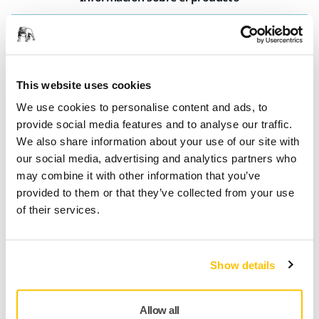
Especificaciones técnicas
Descargas
This website uses cookies
We use cookies to personalise content and ads, to
Mirka® RPS 300CV es una pulidora y lijadora rotativa ligera y
provide social media features and to analyse our traffic.
ergonómica que permite un lijado eficiente y libre de polvo
We also share information about your use of our site with
de pequeñas áreas. La máquina está equipada con un
our social media, advertising and analytics partners who
plato de 77 mm con seis agujeros (Código: 8294791211). La
may combine it with other information that you’ve
pulidora Mirka® RPS 300CV se puede utilizar para gran
provided to them or that they’ve collected from your use
variedad de aplicaciones: En los talleres, esta pequeña
of their services.
herramienta es útil para la eliminación de la pintura y la
batida del panel pues estas áreas son a menudo pequeñas
y de difícil acceso. Gracias al movimiento rotativo, la
herramienta proporciona la eficiencia necesaria para
Show details
trabajar sobre superficies de vidrio. Otra ventaja es que la
herramienta puede usarse tanto para lijar como para
Allow all
pulir.También es válida para aplicaciones de Solid Surface y,