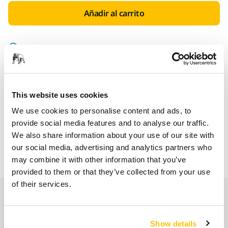
Añadir al carrito
Encuentra un Distribuidor
LAS VENTAJAS DE MIRKA.ES
Entregas en toda España (excepto Canarias, Ceuta y
This website uses cookies
Melilla)
We use cookies to personalise content and ads, to
Envío gratuito para pedidos superiores a 49,90€, IVA
provide social media features and to analyse our traffic.
incl.
We also share information about your use of our site with
Pago Seguro
our social media, advertising and analytics partners who
Seguimiento de envío
may combine it with other information that you’ve
provided to them or that they’ve collected from your use
of their services.
Nuestros servicios
Show details
Servicio Posventa exclusivo de Mirka