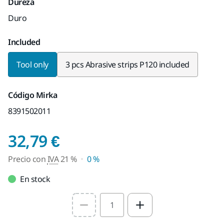
Dureza
Duro
Included
Tool only
3 pcs Abrasive strips P120 included
Código Mirka
8391502011
Precio con IVA 21 %
32,79 €
Precio con
IVA
21 %
0 %
En stock
Select quantity value