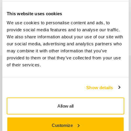
Entregas en toda España (excepto Canarias, Ceuta y
Melilla)
This website uses cookies
Envío gratuito para pedidos superiores a 49,90€, IVA
We use cookies to personalise content and ads, to
incl.
provide social media features and to analyse our traffic.
Pago Seguro
We also share information about your use of our site with
our social media, advertising and analytics partners who
Seguimiento de envío
may combine it with other information that you’ve
provided to them or that they’ve collected from your use
Nuestros servicios
of their services.
Servicio Posventa exclusivo de Mirka
Show details
Atención al Cliente de Mirka
Allow all
Garantía Mirka para Máquinas
Abrasivos y máquinas profesionales para un
Customize