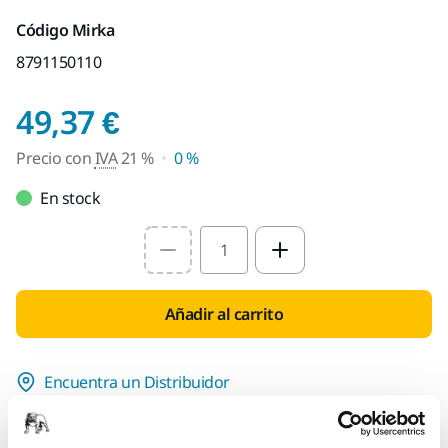
Código Mirka
8791150110
Precio con IVA 21 %
49,37 €
Precio con
IVA
21 %
0 %
En stock
Select quantity value
Añadir al carrito
Encuentra un Distribuidor
LAS VENTAJAS DE MIRKA.ES