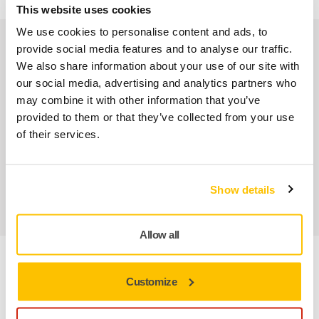
This website uses cookies
We use cookies to personalise content and ads, to
Nuestros servicios
provide social media features and to analyse our traffic.
We also share information about your use of our site with
our social media, advertising and analytics partners who
Servicio Posventa exclusivo de Mirka
may combine it with other information that you’ve
provided to them or that they’ve collected from your use
Atención al Cliente de Mirka
of their services.
Garantía Mirka para Máquinas
Abrasivos y máquinas profesionales para un
Show details
acabado impecable
Allow all
Información sobre el producto
Customize
Especificaciones técnicas