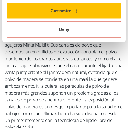
Ultimax® Ligno está diseñado para aplicaciones de lijado de
madera. Corte rápido y uniforme gracias al patrón abrasivo
Customize
especial en forma de reloj de arena, larga vida útil con
buena resistencia al embozamiento. Papel impregnado de
Deny
látex especialmente desarrollado para ofrecer flexibilidad y
resistencia al desgaste de los bordes, con patrón de
agujeros Mirka Multifit. Sus canales de polvo que
desembocan en orificios de extracción controlan el polvo,
manteniendo los granos abrasivos cortantes, y como el aire
circula bajo el abrasivo reduce el calor durante el lijado, una
ventaja importante al lijar madera natural, evitando que el
polvo de madera se convierta en una masilla que genere
embozamiento. Ni siquiera las partículas de polvo de
madera más grandes suponen un problema gracias a los
canales de polvo de anchura diferente. La exposición al
polvo de madera es un riesgo importante para la salud en el
trabajo, por lo que Ultimax Ligno ha sido diseñado desde
un primer momento con la tecnología de lijado libre de
polvo de Mirka.