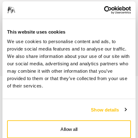
Servicio Posventa exclusivo de Mirka
Atención al Cliente de Mirka
This website uses cookies
Garantía Mirka para Máquinas
We use cookies to personalise content and ads, to
provide social media features and to analyse our traffic.
Abrasivos y máquinas profesionales para un
We also share information about your use of our site with
acabado impecable
our social media, advertising and analytics partners who
may combine it with other information that you’ve
provided to them or that they’ve collected from your use
of their services.
Información sobre el producto
Especificaciones técnicas
Show details
Descargas
Allow all