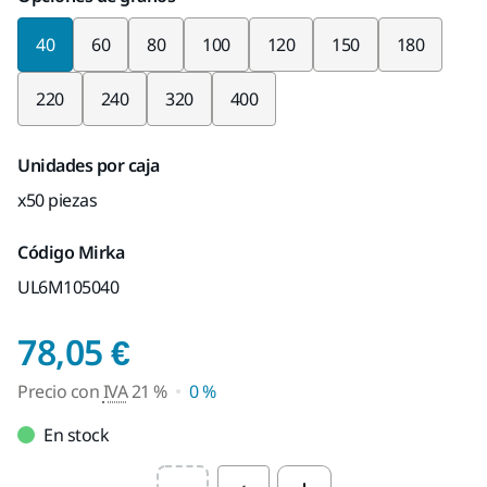
40
60
80
100
120
150
180
220
240
320
400
Unidades por caja
x50 piezas
Código Mirka
UL6M105040
Precio con IVA 21 %
78,05 €
Precio con
IVA
21 %
0 %
En stock