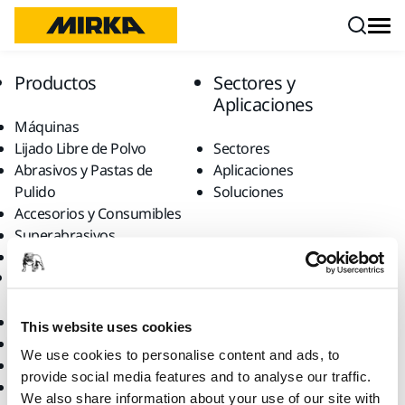
Ir a contenido
Productos
Sectores y
Aplicaciones
Máquinas
Lijado Libre de Polvo
Sectores
Abrasivos y Pastas de
Aplicaciones
Pulido
Soluciones
Accesorios y Consumibles
Superabrasivos
Productos Destacados
Ayuda
Acerca de Mirka
Descargas
Quiénes somos
This website uses cookies
Garantía Mirka
Contáctanos
We use cookies to personalise content and ads, to
Atención al Cliente
Noticias
provide social media features and to analyse our traffic.
Centro de Ayuda
Para los Medios
We also share information about your use of our site with