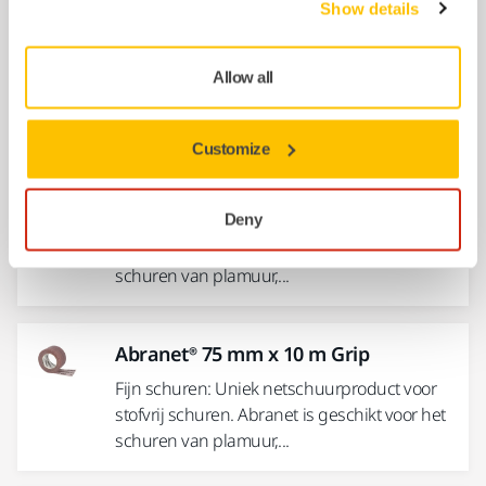
Show details
Abranet® 93 mm x 10 m Grip
FIJN SCHUREN: Uniek netschuurproduct
Allow all
voor stofvrij schuren. Multifunctioneel
Abranet is geschikt voor het schuren van...
Customize
Abranet® Ø 77 mm Grip
Deny
Fijn schuren: Uniek netschuurproduct voor
stofvrij schuren. Abranet is geschikt voor het
schuren van plamuur,...
Abranet® 75 mm x 10 m Grip
Fijn schuren: Uniek netschuurproduct voor
stofvrij schuren. Abranet is geschikt voor het
schuren van plamuur,...