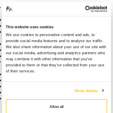
Productos
Sectores y
Aplicaciones
Máquinas
Lijado Libre de Polvo
Sectores
This website uses cookies
Abrasivos y Pastas de
Aplicaciones
We use cookies to personalise content and ads, to
Pulido
Soluciones
provide social media features and to analyse our traffic.
Accesorios y Consumibles
We also share information about your use of our site with
Superabrasivos
our social media, advertising and analytics partners who
Productos Destacados
may combine it with other information that you’ve
Ayuda
Acerca de Mirka
provided to them or that they’ve collected from your use
of their services.
Descargas
Quiénes somos
Garantía Mirka
Contáctanos
Atención al Cliente
Noticias
Show details
Centro de Ayuda
Para los Medios
Aplicación myMirka®
Para Partners
Encuéntranos
Allow all