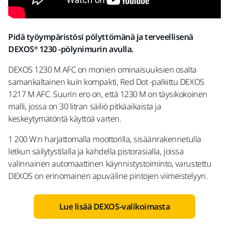
Pidä työympäristösi pölyttömänä ja terveellisenä
DEXOS® 1230 -pölynimurin avulla.
DEXOS 1230 M AFC on monien ominaisuuksien osalta
samankaltainen kuin kompakti, Red Dot -palkittu DEXOS
1217 M AFC. Suurin ero on, että 1230 M on täysikokoinen
malli, jossa on 30 litran säiliö pitkäaikaista ja
keskeytymätöntä käyttöä varten.
1 200 W:n harjattomalla moottorilla, sisäänrakennetulla
letkun säilytystilalla ja kahdella pistorasialla, joissa
valinnainen automaattinen käynnistystoiminto, varustettu
DEXOS on erinomainen apuväline pintojen viimeistelyyn.
Lue lisää DEXOS-valikoimasta