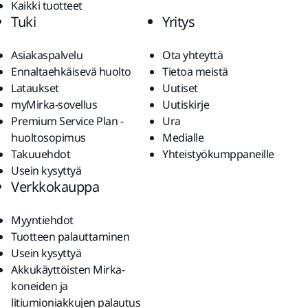
Kaikki tuotteet
Tuki
Yritys
Asiakaspalvelu
Ota yhteyttä
Ennaltaehkäisevä huolto
Tietoa meistä
Lataukset
Uutiset
myMirka-sovellus
Uutiskirje
Premium Service Plan -
Ura
huoltosopimus
Medialle
Takuuehdot
Yhteistyökumppaneille
Usein kysyttyä
Verkkokauppa
Myyntiehdot
Tuotteen palauttaminen
Usein kysyttyä
Akkukäyttöisten Mirka-
koneiden ja
litiumioniakkujen palautus