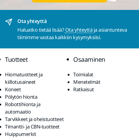
Ota yhteyttä
Haluatko tietää lisää?
Ota yhteyttä
ja asiantunteva
tiimimme vastaa kaikkiin kysymyksiisi.
Tuotteet
Osaaminen
Hiomatuotteet ja
Toimialat
kiillotusaineet
Menetelmät
Koneet
Ratkaisut
Pölytön hionta
Robottihionta ja
automaatio
Tarvikkeet ja oheistuotteet
Timantti- ja CBN-tuotteet
Huippumerkit