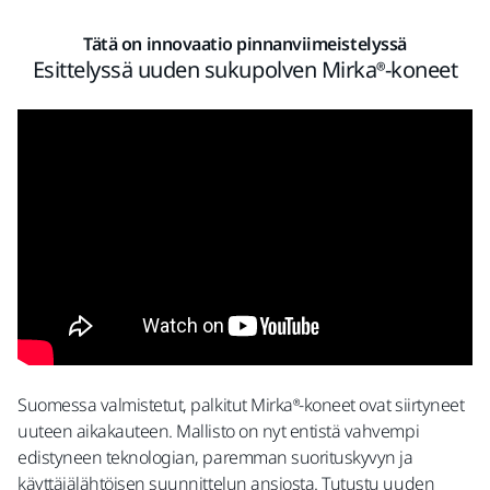
Tätä on innovaatio pinnanviimeistelyssä
Esittelyssä uuden sukupolven Mirka®-koneet
Suomessa valmistetut, palkitut Mirka®-koneet ovat siirtyneet
uuteen aikakauteen. Mallisto on nyt entistä vahvempi
edistyneen teknologian, paremman suorituskyvyn ja
käyttäjälähtöisen suunnittelun ansiosta. Tutustu uuden