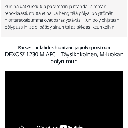
Kun haluat suoriutua paremmin ja mahdollisimman
tehokkaasti, mutta et halua hengittää pölyä, pölyttömät
hiontaratkaisumme ovat paras ystäväsi. Kun pöly ohjataan
pölypussiin, se ei päädy sinun tai asiakkaasi keuhkoihin.
Raikas tuulahdus hiontaan ja pölynpoistoon
DEXOS® 1230 M AFC – Täysikokoinen, M-luokan
pölynimuri