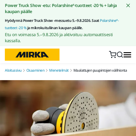
Siirry sisältöön
Power Truck Show -etu: Polarshine®-tuotteet -20 % + lahja
kaupan päälle
Hyödynnä Power Truck Show -messuetu 5.–9.8.2026. Saat
Polarshine®-
tuotteet -20 %
ja mikrokuituliinan kaupan päälle.
Etu on voimassa 5.–9.8.2026 ja aktivoituu automaattisesti
kassalla.
Aloitussivu
Osaaminen
Menetelmät
Maalattujen puupintojen välihionta