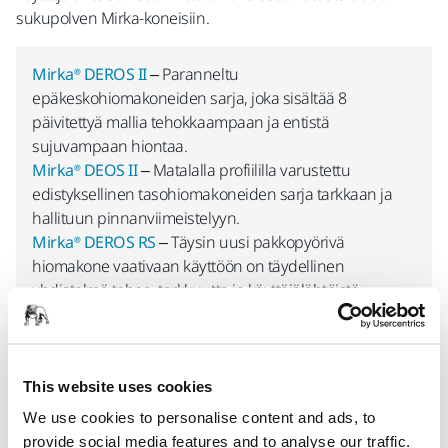
sukupolven Mirka-koneisiin.
Mirka® DEROS II
– Paranneltu
epäkeskohiomakoneiden sarja, joka sisältää 8
päivitettyä mallia tehokkaampaan ja entistä
sujuvampaan hiontaa.
Mirka® DEOS II
– Matalalla profiililla varustettu
edistyksellinen tasohiomakoneiden sarja tarkkaan ja
hallituun pinnanviimeistelyyn.
Mirka® DEROS RS
– Täysin uusi pakkopyörivä
hiomakone vaativaan käyttöön on täydellinen
yhdistelmä tehoa, tarkkuutta ja käyttäjälähtöistä
suunnittelua.
Mirka® DEXOS
– Huippulaadukas M-luokan pölynimuri,
joka takaa optimaalisen suorituskyvyn ja pölyttömän
työympäristön.
This website uses cookies
We use cookies to personalise content and ads, to
provide social media features and to analyse our traffic.