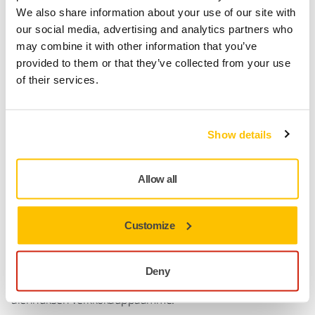
We also share information about your use of our site with
our social media, advertising and analytics partners who
Lue lisää seuraavan sukupolven
may combine it with other information that you’ve
koneistamme
provided to them or that they’ve collected from your use
of their services.
Show details
Allow all
Saat 10 % alennuskupongin
Tilaa uutiskirjeemme
Customize
Tutustu kaltaisillesi ammattilaisille suunnattuihin
pinnankäsittelyratkaisuihin, vinkkeihin ja alan trendeihin.
Deny
Rekisteröidy tänään ja saat tervetuliaislahjana 10 %
alennuksen verkkokauppaamme.