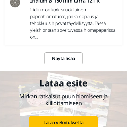
Iridium Ø 150 mm tarra 121 R
Iridium on korkealuokkainen
paperihiomatuote, jonka nopeus ja
tehokkuus hipovat täydellisyyttä. Tässä
yleishiontaan soveltuvassa hiomapaperissa
on...
Näytä lisää
Lataa esite
Mirkan ratkaisut puun hiomiseen ja
kiillottamiseen
Lataa veloituksetta