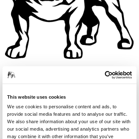
Saxon House
Shirwell Crescent
This website uses cookies
Furzton Lake
Milton Keynes MK4 1GA
We use cookies to personalise content and ads, to
Storbritannien
provide social media features and to analyse our traffic.
Tel: +44-1908-866100
We also share information about your use of our site with
Fax: +44-1908-376611
our social media, advertising and analytics partners who
sales.uk@mirka.com
may combine it with other information that you’ve