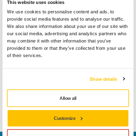
This website uses cookies
Pour les colis, le délai de livraison est estimé entre
We use cookies to personalise content and ads, to
48h-72h selon la destination, et pour les palettes de 3
provide social media features and to analyse our traffic.
à 5 jours, à compter de la date et l’heure de la
We also share information about your use of our site with
confirmation de commande. Les départs s’effectuent
our social media, advertising and analytics partners who
du lundi au vendredi sauf les jours fériés ou chômés.
may combine it with other information that you’ve
Ceci étant, le délai de livraison e
provided to them or that they’ve collected from your use
of their services.
BOUTIQUE EN LIGNE, EXPÉDITION ET LIVRAISON
Puis-je fixer une date de livraison ?
Show details
Vous ne pouvez pas fixer votre propre date de
livraison, sauf si cela est proposé par le transporteur.
Allow all
Voir plus
Customize