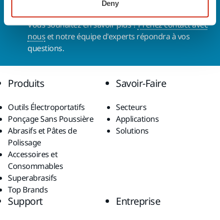
Deny
Nous contacter
Vous souhaitez en savoir plus ?
Prenez contact avec
nous
et notre équipe d'experts répondra à vos
questions.
Produits
Savoir-Faire
Outils Électroportatifs
Secteurs
Ponçage Sans Poussière
Applications
Abrasifs et Pâtes de
Solutions
Polissage
Accessoires et
Consommables
Superabrasifs
Top Brands
Support
Entreprise