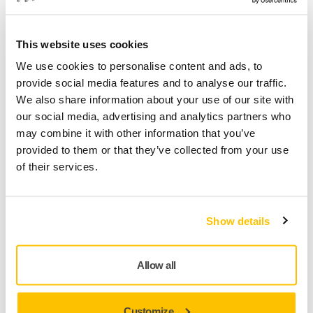
BOUTIQUE EN LIGNE, EXPÉDITION ET LIVRAISON
This website uses cookies
Quel est le délai de livraison de ma
We use cookies to personalise content and ads, to
commande ?
provide social media features and to analyse our traffic.
Pour les colis, le délai de livraison est estimé entre
We also share information about your use of our site with
48h-72h selon la destination, et pour les palettes de 3
our social media, advertising and analytics partners who
à 5 jours, à compter de la date et l’heure de la
may combine it with other information that you’ve
confirmation de commande. Les départs s’effectuent
provided to them or that they’ve collected from your use
du lundi au vendredi sauf les jours fériés ou chômés.
of their services.
Ceci étant, le délai de livraison e
Show details
BOUTIQUE EN LIGNE, EXPÉDITION ET LIVRAISON
Puis-je fixer une date de livraison ?
Allow all
Vous ne pouvez pas fixer votre propre date de
livraison, sauf si cela est proposé par le transporteur.
Customize