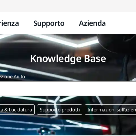
Vai al contenuto
rienza
Supporto
Azienda
Knowledge Base
ezione Aiuto
ra & Lucidatura
Supporto prodotti
Informazioni sull'azie