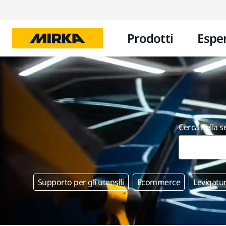
Prodotti
Espe
Cerca nella s
Supporto per gli utensili
Ecommerce
Levigatu