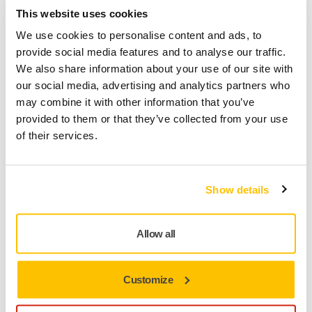
en dehors de cette zone pour les commandes
This website uses cookies
passées via notre boutique en ligne
We use cookies to personalise content and ads, to
provide social media features and to analyse our traffic.
We also share information about your use of our site with
BOUTIQUE EN LIGNE, EXPÉDITION ET LIVRAISON
our social media, advertising and analytics partners who
Puis-je faire envoyer ma commande à une
may combine it with other information that you’ve
autre adresse de livraison ?
provided to them or that they’ve collected from your use
Vous pouvez préciser une adresse de livraison
of their services.
différente de l’adresse de facturation lors de la
validation de votre commande. Ceci est possible si et
seulement si l'adresse de livraison souhaitée est
Show details
située dans la région Benelux. Nous ne livrons pas
en dehors de cette zone pour les commandes
Allow all
passée
Customize
Voir plus