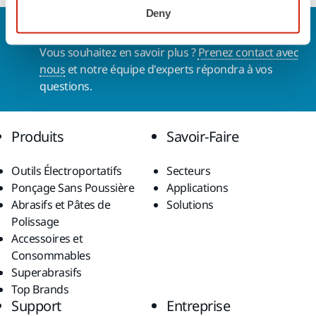
Deny
Nous contacter
Vous souhaitez en savoir plus ?
Prenez contact avec
nous
et notre équipe d'experts répondra à vos
questions.
Produits
Savoir-Faire
Outils Électroportatifs
Secteurs
Ponçage Sans Poussière
Applications
Abrasifs et Pâtes de
Solutions
Polissage
Accessoires et
Consommables
Superabrasifs
Top Brands
Support
Entreprise