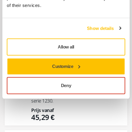
231,40 €
of their services.
Motorkoelfilter voor DE 1230/1242
Show details
Motorkoelfilter geschikt voor model 1230
stofafzuigers.
Allow all
Prijs vanaf
20,95 €
Customize
Motorkoelfilter PET voor DE
1230/1242
Deny
Motorkoelfilter PET voor stofafzuigers van de
serie 1230.
Prijs vanaf
45,29 €