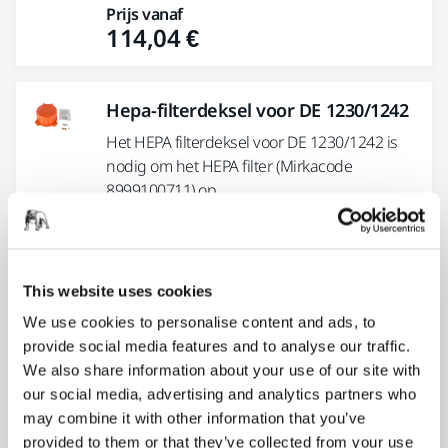
Prijs vanaf
114,04 €
Hepa-filterdeksel voor DE 1230/1242
Het HEPA filterdeksel voor DE 1230/1242 is
nodig om het HEPA filter (Mirkacode
8999100711) op...
Prijs vanaf
71,11 €
This website uses cookies
Hepa filter voor DE 1230/1242
We use cookies to personalise content and ads, to
provide social media features and to analyse our traffic.
Het HEPA-filter (High Efficiency Particulate
We also share information about your use of our site with
Air) kan naast het standaardfilter worden
our social media, advertising and analytics partners who
geïnstalleerd om de filtratie...
may combine it with other information that you’ve
Prijs vanaf
provided to them or that they’ve collected from your use