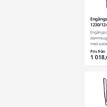
Engångs
1230/12
Engångsda
dammsuga
med autom
Pris från
1 018,