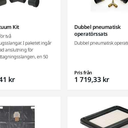
cuum Kit
Dubbel pneumatisk
operatörssats
ör två
sslangar. I paketet ingår
Dubbel pneumatisk operatö
ad anslutning för
tagningsslangen, en 50
Pris från
41 kr
1 719,33 kr