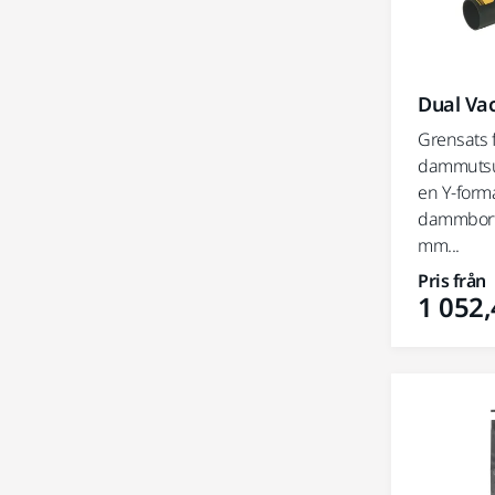
Dual Va
Grensats f
dammutsug
en Y-form
dammbort
mm...
Pris från
1 052,