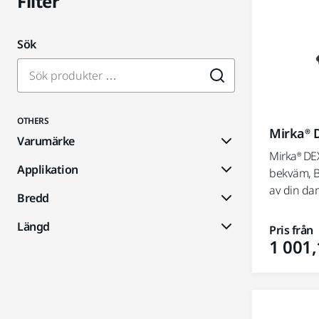
Filter
Sök
OTHERS
Mirka® D
Varumärke
Mirka® DEX
Applikation
bekväm, B
av din d
Bredd
Längd
Pris från
1 001,