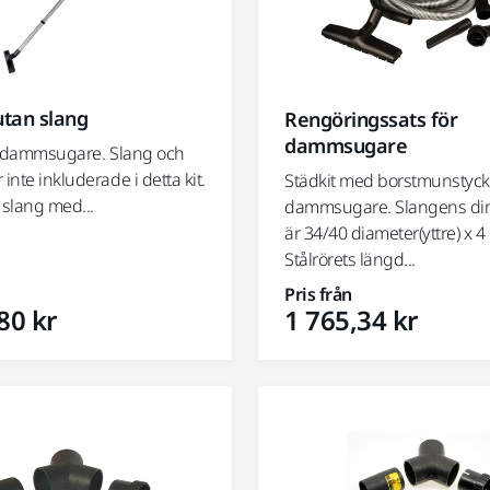
utan slang
Rengöringssats för
dammsugare
ill dammsugare. Slang och
 inte inkluderade i detta kit.
Städkit med borstmunstycke 
slang med...
dammsugare. Slangens di
är 34/40 diameter(yttre) x 4
Stålrörets längd...
Pris från
80 kr
1 765,34 kr