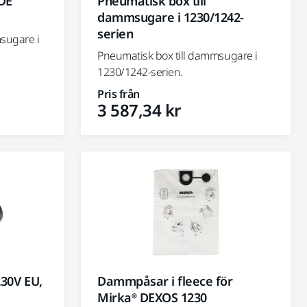
 DE
Pneumatisk box till
dammsugare i 1230/1242-
serien
msugare i
Pneumatisk box till dammsugare i
1230/1242-serien.
Pris från
3 587,34 kr
30V EU,
Dammpåsar i fleece för
Mirka® DEXOS 1230