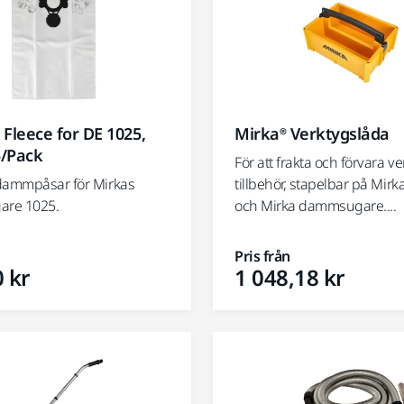
Fleece for DE 1025,
Mirka® Verktygslåda
5/Pack
För att frakta och förvara v
dammpåsar för Mirkas
tillbehör, stapelbar på Mirk
re 1025.
och Mirka dammsugare....
Pris från
 kr
1 048,18 kr