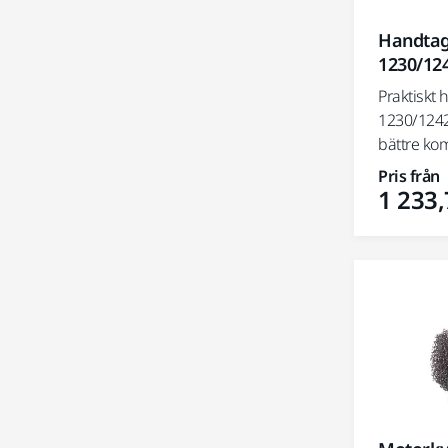
Handta
1230/12
Praktiskt
1230/1242
bättre kom
Pris från
1 233,