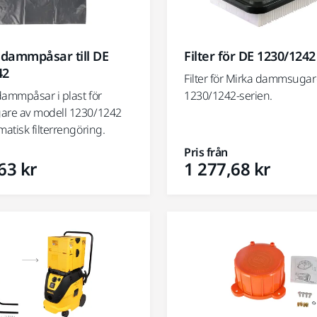
dammpåsar till DE
Filter för DE 1230/1242
42
Filter för Mirka dammsugar
mmpåsar i plast för
1230/1242-serien.
re av modell 1230/1242
atisk filterrengöring.
Pris från
63 kr
1 277,68 kr