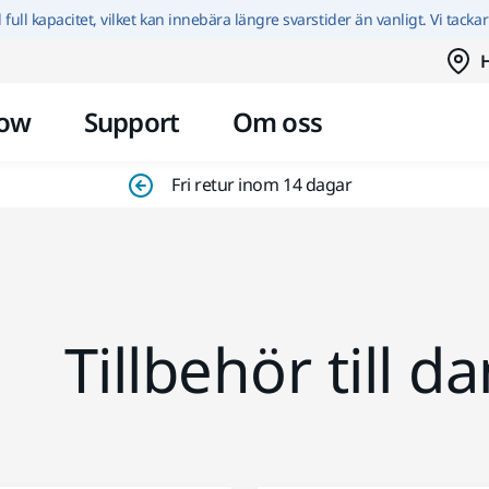
Hoppa till innehållet
id full kapacitet, vilket kan innebära längre svarstider än vanligt. Vi tacka
H
ow
Support
Om oss
Fri retur inom 14 dagar
Tillbehör till