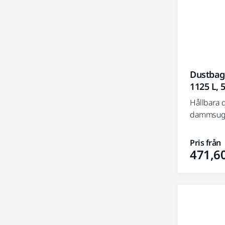
Dustbag 
1125 L, 
Hållbara 
dammsuga
Pris från
471,60