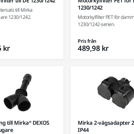
Motorkylfilter PET för
filter till DE 1230/1242
1230/1242
tersats till Mirka
Motorkylfilter PET för dam
re 1230/1242.
1230/1242-serien.
Pris från
 kr
489,98 kr
ng till Mirka® DEXOS
Mirka 2-vägsadapter 2
gare
IP44