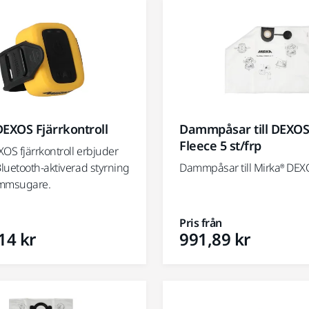
EXOS Fjärrkontroll
Dammpåsar till DEXOS
Fleece 5 st/frp
OS fjärrkontroll erbjuder
luetooth-aktiverad styrning
Dammpåsar till Mirka® DEX
ammsugare.
Pris från
14 kr
991,89 kr