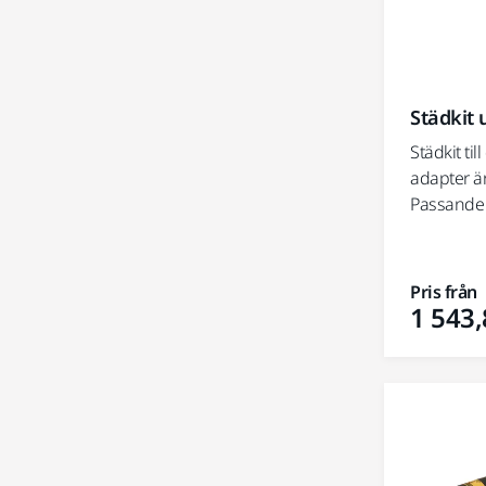
Städkit 
Städkit t
adapter är
Passande 
Pris från
1 543,