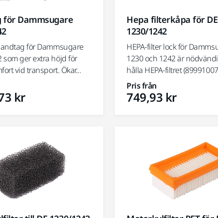
g för Dammsugare
Hepa filterkåpa för DE
42
1230/1242
 handtag för Dammsugare
HEPA-filter lock för Damms
 som ger extra höjd för
1230 och 1242 är nödvändig
fort vid transport. Ökar...
hålla HEPA-filtret (89991007
Pris från
73 kr
749,93 kr