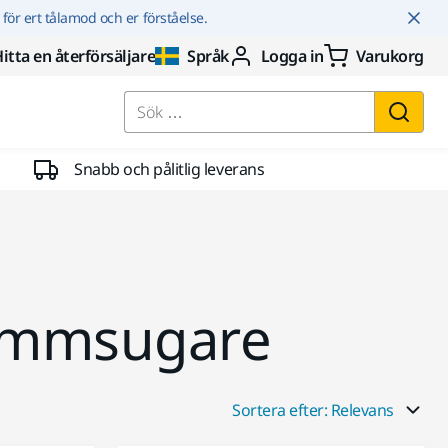
r för ert tålamod och er förståelse.
itta en återförsäljare
Språk
Logga in
Varukorg
Sök …
Snabb och pålitlig leverans
 dammsugare
Sortera efter: Relevans