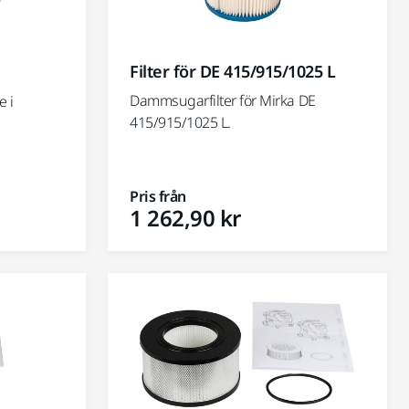
Filter för DE 415/915/1025 L
Dammsugarfilter för Mirka DE
e i
415/915/1025 L.
Pris från
1 262,90 kr