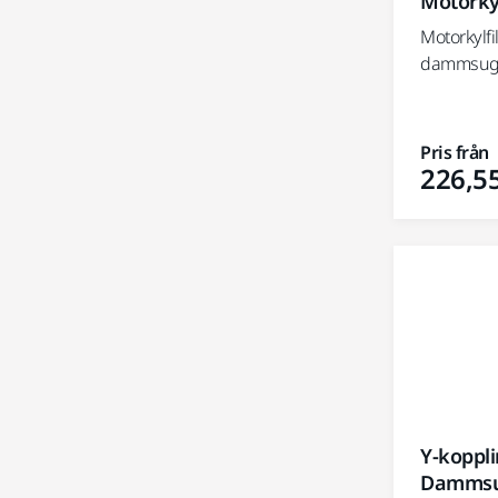
Motorkyl
Motorkylfil
dammsuga
Pris från
226,55
Y-koppli
Dammsu