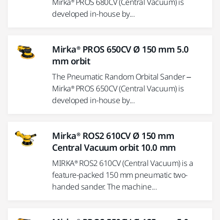
Mirka® PROS 680CV (Central Vacuum) is
developed in-house by...
Mirka® PROS 650CV Ø 150 mm 5.0
mm orbit
The Pneumatic Random Orbital Sander –
Mirka® PROS 650CV (Central Vacuum) is
developed in-house by...
Mirka® ROS2 610CV Ø 150 mm
Central Vacuum orbit 10.0 mm
MIRKA® ROS2 610CV (Central Vacuum) is a
feature-packed 150 mm pneumatic two-
handed sander. The machine...