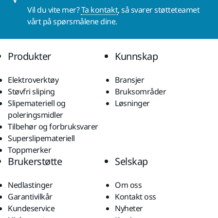
Vil du vite mer?
Ta kontakt
, så svarer støtteteamet
vårt på spørsmålene dine.
Produkter
Kunnskap
Elektroverktøy
Bransjer
Støvfri sliping
Bruksområder
Slipemateriell og
Løsninger
poleringsmidler
Tilbehør og forbruksvarer
Superslipemateriell
Toppmerker
Brukerstøtte
Selskap
Nedlastinger
Om oss
Garantivilkår
Kontakt oss
Kundeservice
Nyheter