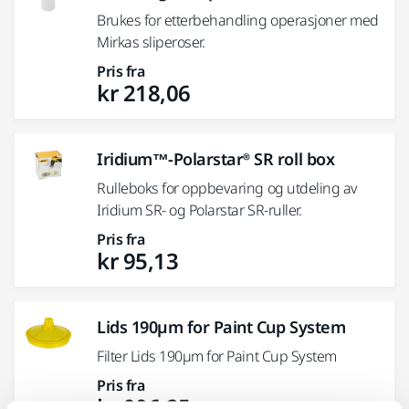
Brukes for etterbehandling operasjoner med
Mirkas sliperoser.
Pris fra
kr 218,06
Iridium™-Polarstar® SR roll box
Rulleboks for oppbevaring og utdeling av
Iridium SR- og Polarstar SR-ruller.
Pris fra
kr 95,13
Lids 190µm for Paint Cup System
Filter Lids 190µm for Paint Cup System
Pris fra
kr 906,25