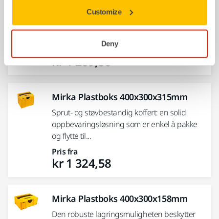
Sprut- og støvbestandig koffert: en solid
Customize
oppbevaringsløsning som er enkel å pakke
og flytte til...
Deny
Pris fra
kr 1 289,38
Mirka Plastboks 400x300x315mm
Sprut- og støvbestandig koffert: en solid
oppbevaringsløsning som er enkel å pakke
og flytte til...
Pris fra
kr 1 324,58
Mirka Plastboks 400x300x158mm
Den robuste lagringsmuligheten beskytter