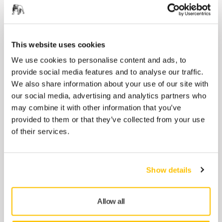
Lids 125µm for Paint Cup System
This website uses cookies
Filter Lids 125µm for Paint Cup System
We use cookies to personalise content and ads, to
Pris fra
provide social media features and to analyse our traffic.
kr 906,25
We also share information about your use of our site with
our social media, advertising and analytics partners who
may combine it with other information that you’ve
Mini-File 20x42mm Fin/Grov
provided to them or that they’ve collected from your use
Bruk på større områder (i forhold til
of their services.
haifinnen) for å fjerne dammnoppor. Har
praktisk håndtak...
Pris fra
Show details
kr 535,33
Allow all
Mirka Plastboks 400x300x210mm