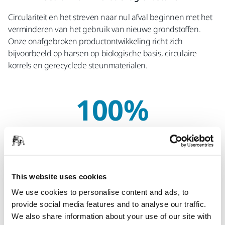
Circulariteit en het streven naar nul afval beginnen met het
verminderen van het gebruik van nieuwe grondstoffen.
Onze onafgebroken productontwikkeling richt zich
bijvoorbeeld op harsen op biologische basis, circulaire
korrels en gerecyclede steunmaterialen.
100%
Op weg naar een fossielvrije toekomst
Mirka streeft ernaar om minder afhankelijk te worden van
This website uses cookies
fossiele brandstoffen en streeft er voortdurend naar om de
energie-efficiëntie te verbeteren. Al onze productielocaties
We use cookies to personalise content and ads, to
in Finland, met uitzondering van de locatie Nurmijärvi,
provide social media features and to analyse our traffic.
gebruiken 100% fossielvrije elektriciteit en we breiden de
We also share information about your use of our site with