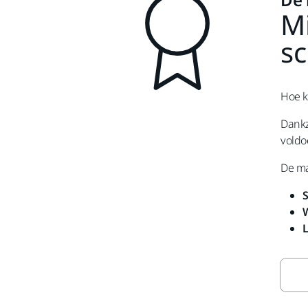
Mi
s
Hoe k
Dankz
voldo
De ma
S