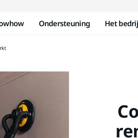
Doorgaan naar inhoud
owhow
Ondersteuning
Het bedrij
rkt
Co
re