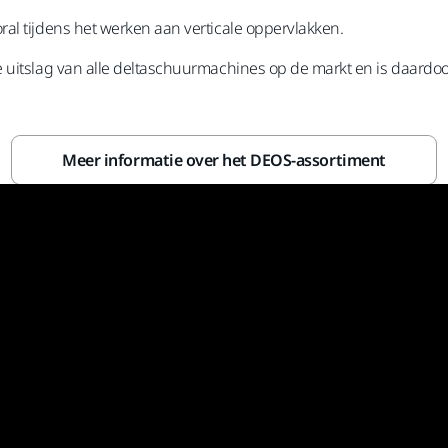
al tijdens het werken aan verticale oppervlakken.
uitslag van alle deltaschuurmachines op de markt en is daardoor 
Meer informatie over het DEOS-assortiment