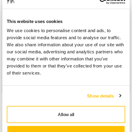
komende drie jaar een gerust gevoel te hebben.
Meld u binnen 30 dagen na aankoop van een nieuw
Mirka gereedschap op my.mirka.com aan voor de 2+1
This website uses cookies
garantie. Aan het einde van het registratieproces hebt
We use cookies to personalise content and ads, to
u de mogelijkheid om het Premium Service Plan te
provide social media features and to analyse our traffic.
kopen.
We also share information about your use of our site with
Als u het Premium Service Plan binnen 14 dagen na
our social media, advertising and analytics partners who
aankoop van het product activeert, ontvangt u 50%
may combine it with other information that you’ve
korting
provided to them or that they’ve collected from your use
of their services.
Registreer uw gereedschap
Show details
Allow all