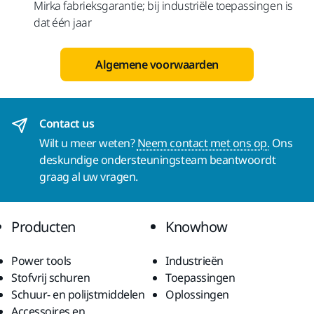
Mirka fabrieksgarantie; bij industriële toepassingen is
dat één jaar
Algemene voorwaarden
Contact us
Wilt u meer weten?
Neem contact met ons op.
Ons
deskundige ondersteuningsteam beantwoordt
graag al uw vragen.
Producten
Knowhow
Power tools
Industrieën
Stofvrij schuren
Toepassingen
Schuur- en polijstmiddelen
Oplossingen
Accessoires en