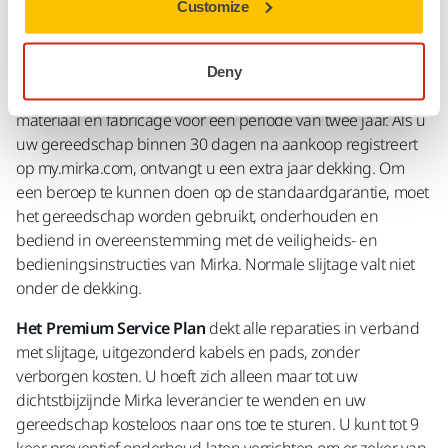
Customize
Wat is het verschil tussen de garantie en het
Premium Service Plan?
Deny
De algemene garantie
biedt dekking voor gebreken in
materiaal en fabricage voor een periode van twee jaar. Als u
uw gereedschap binnen 30 dagen na aankoop registreert
op my.mirka.com, ontvangt u een extra jaar dekking. Om
een beroep te kunnen doen op de standaardgarantie, moet
het gereedschap worden gebruikt, onderhouden en
bediend in overeenstemming met de veiligheids- en
bedieningsinstructies van Mirka. Normale slijtage valt niet
onder de dekking.
Het Premium Service Plan
dekt alle reparaties in verband
met slijtage, uitgezonderd kabels en pads, zonder
verborgen kosten. U hoeft zich alleen maar tot uw
dichtstbijzijnde Mirka leverancier te wenden en uw
gereedschap kosteloos naar ons toe te sturen. U kunt tot 9