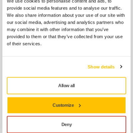
We use cookies to personalise content and ads, to
Prijs vanaf
39,88 €
provide social media features and to analyse our traffic.
We also share information about your use of our site with
our social media, advertising and analytics partners who
Interface Styro Ø 225 8+1 holes Grip
may combine it with other information that you’ve
provided to them or that they’ve collected from your use
Interface developed for sanding polystyrene
of their services.
insulation panels. Suits ® Mirka LEROS and
LEROS-S wall sanders.
Prijs vanaf
Show details
39,95 €
Allow all
Interface Ø 175 mm 37 gaten Grip
Interface voor steunschijven van 175 mm.
Customize
Zorgt voor een zachter schuurresultaat en
verbeterd schuurcomfort.
Deny
Prijs vanaf
95,37 €