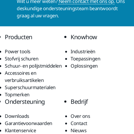
Wilt u meer weten?
Neem contact met ons op.
Ons
deskundige ondersteuningsteam beantwoordt
graag al uw vragen.
Producten
Knowhow
Power tools
Industrieën
Stofvrij schuren
Toepassingen
Schuur- en polijstmiddelen
Oplossingen
Accessoires en
verbruiksartikelen
Superschuurmaterialen
Topmerken
Ondersteuning
Bedrijf
Downloads
Over ons
Garantievoorwaarden
Contact
Klantenservice
Nieuws