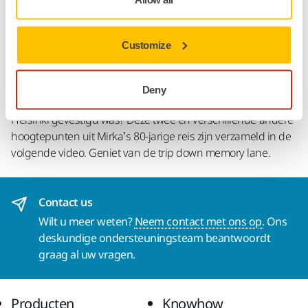
Dit jaar viert Mirka haar 80-jarig jubileum. Acht decennia
Customize
bevatten vele mijlpalen en successen en het is een
uitdaging om ze allemaal in korte tijd te vertellen, maar we
hebben het geprobeerd. Wist u dat Abralon® bijna 30 jaar
Deny
geleden gepatenteerd is, of dat Mirka oorspronkelijk in
Helsinki gevestigd was? Deze twee en verschillende andere
hoogtepunten uit Mirka’s 80-jarige reis zijn verzameld in de
volgende video. Geniet van de trip down memory lane.
Contact us
Wilt u meer weten?
Neem contact met ons op.
Ons
deskundige ondersteuningsteam beantwoordt
graag al uw vragen.
Producten
Knowhow