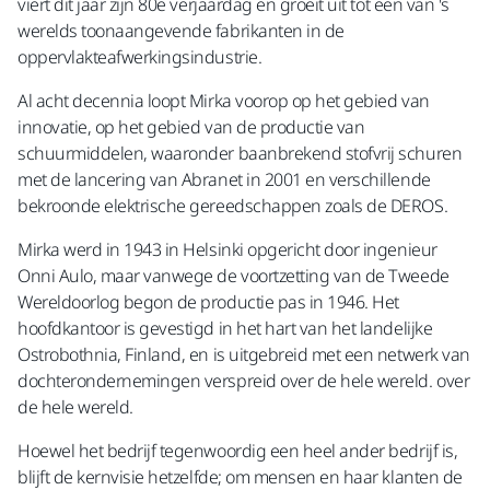
viert dit jaar zijn 80e verjaardag en groeit uit tot een van 's
werelds toonaangevende fabrikanten in de
oppervlakteafwerkingsindustrie.
Al acht decennia loopt Mirka voorop op het gebied van
innovatie, op het gebied van de productie van
schuurmiddelen, waaronder baanbrekend stofvrij schuren
met de lancering van Abranet in 2001 en verschillende
bekroonde elektrische gereedschappen zoals de DEROS.
Mirka werd in 1943 in Helsinki opgericht door ingenieur
Onni Aulo, maar vanwege de voortzetting van de Tweede
Wereldoorlog begon de productie pas in 1946. Het
hoofdkantoor is gevestigd in het hart van het landelijke
Ostrobothnia, Finland, en is uitgebreid met een netwerk van
dochterondernemingen verspreid over de hele wereld. over
de hele wereld.
Hoewel het bedrijf tegenwoordig een heel ander bedrijf is,
blijft de kernvisie hetzelfde; om mensen en haar klanten de