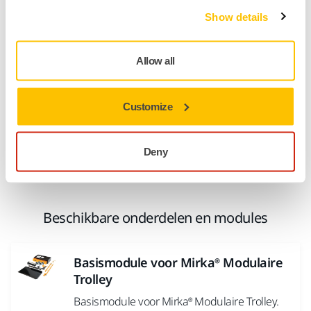
met elektrische aansluitingen. Ontworpen
om de workflow van het
Show details
schadeherstelbedrijf...
Allow all
Mirka® Modulaire Trolley Premium +
Een aanpasbare premium modulaire trolley,
Customize
met elektrische en pneumatische
aansluitingen. Ontworpen om de workflow
Deny
van...
Beschikbare onderdelen en modules
Basismodule voor Mirka® Modulaire
Trolley
Basismodule voor Mirka® Modulaire Trolley.