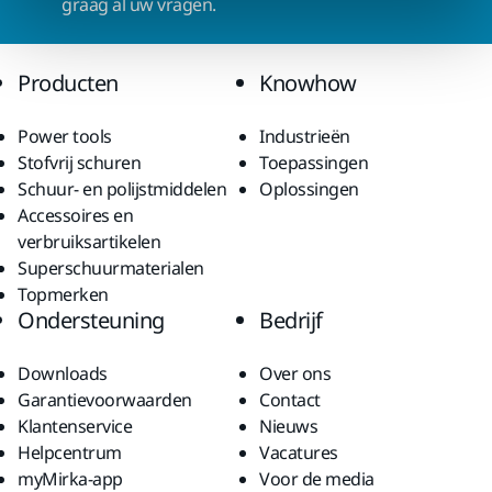
graag al uw vragen.
Producten
Knowhow
Power tools
Industrieën
Stofvrij schuren
Toepassingen
Schuur- en polijstmiddelen
Oplossingen
Accessoires en
verbruiksartikelen
Superschuurmaterialen
Topmerken
Ondersteuning
Bedrijf
Downloads
Over ons
Garantievoorwaarden
Contact
Klantenservice
Nieuws
Helpcentrum
Vacatures
myMirka-app
Voor de media