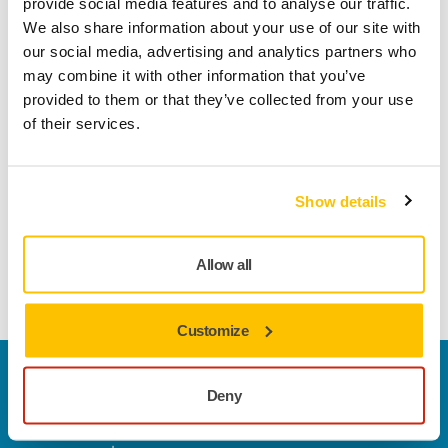
Technische details
Downloads
provide social media features and to analyse our traffic.
We also share information about your use of our site with
our social media, advertising and analytics partners who
Abralon® J3 is een uniek multifunctioneel Abralon®
may combine it with other information that you’ve
schuurmateriaal voor een ultrafijne oppervlakteafwerking
provided to them or that they’ve collected from your use
op zowel gladde als geprofileerde oppervlakken. Abralon J3
of their services.
heeft een dichtere schuimlaag die slechts 3 mm dik is.
Aanbevolen voor hoogglans toepassingen, waarbij het een
zeer glad oppervlak achterlaat voor het polijsten. Abralon J3
Show details
is geschikt voor alle soorten materialen, zowel gladde als
geprofileerde oppervlakken. Het flexibele weefsel laat water
en lucht vrij door, wat het geschikt maakt voor zowel droog
Allow all
als nat schuren.
Customize
Contact us
Deny
Wilt u meer weten?
Neem contact met ons op.
Ons
deskundige ondersteuningsteam beantwoordt