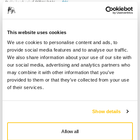
Prijs inclusief
BTW
21%
0%
Dit product is tijdelijk niet op voorraad in de online
shop. Kom later nog eens terug.
This website uses cookies
SPECIAAL VOOR U
We use cookies to personalise content and ads, to
Levering in België
provide social media features and to analyse our traffic.
Geen verzendkosten bij bestellingen vanaf €50,- incl.
We also share information about your use of our site with
btw
our social media, advertising and analytics partners who
may combine it with other information that you’ve
Veilige betaling
provided to them or that they’ve collected from your use
Track & Trace
of their services.
Show details
Productinformatie
Technische details
Downloads
Allow all