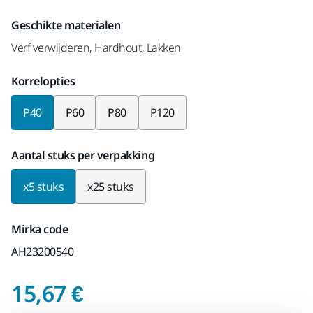
Geschikte materialen
Verf verwijderen, Hardhout, Lakken
Korrelopties
P40
P60
P80
P120
Aantal stuks per verpakking
x5 stuks
x25 stuks
Mirka code
AH23200540
Prijs inclusief BTW 2
15,67 €