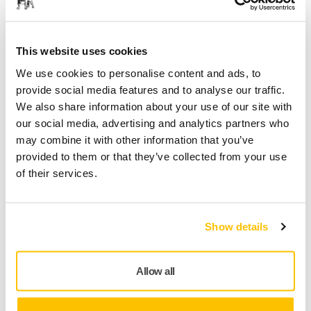
Select quantity value
Toevoegen aan winkelwagen
This website uses cookies
We use cookies to personalise content and ads, to
SPECIAAL VOOR U
provide social media features and to analyse our traffic.
We also share information about your use of our site with
Levering in België
our social media, advertising and analytics partners who
Geen verzendkosten bij bestellingen vanaf €50,- incl.
may combine it with other information that you’ve
btw
provided to them or that they’ve collected from your use
Veilige betaling
of their services.
Track & Trace
Show details
Productinformatie
Allow all
Technische details
Downloads