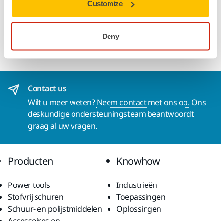
Customize
Steunschijf met grip voor pneumatische
vlakschuurmachines. Geleverd met één
Deny
steunschijfbeschermer en gebruiksaanwijzing
Contact us
Wilt u meer weten?
Neem contact met ons op.
Ons
deskundige ondersteuningsteam beantwoordt
graag al uw vragen.
Producten
Knowhow
Power tools
Industrieën
Stofvrij schuren
Toepassingen
Schuur- en polijstmiddelen
Oplossingen
Accessoires en