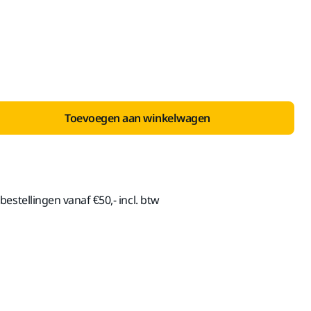
nclusief BTW 21%
Toevoegen aan winkelwagen
estellingen vanaf €50,- incl. btw