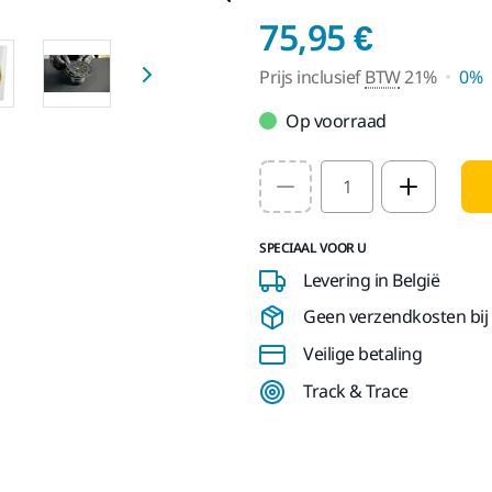
Prijs i
75,95 €
Prijs inclusief
BTW
21%
0%
Op voorraad
Select quantity value
SPECIAAL VOOR U
Levering in België
Geen verzendkosten bij b
Veilige betaling
Track & Trace