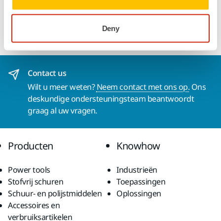
haken en 17 gaten voor een goede stofafzuiging. Deze
steunschijf mag alleen worden gebruikt in combinatie met
de stofzuigkap (Mirka code 9190152001).
Deny
Contact us
Wilt u meer weten?
Neem contact met ons op.
Ons
deskundige ondersteuningsteam beantwoordt
graag al uw vragen.
Producten
Knowhow
Power tools
Industrieën
Stofvrij schuren
Toepassingen
Schuur- en polijstmiddelen
Oplossingen
Accessoires en
verbruiksartikelen