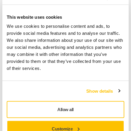
Toevoegen aan winkelwagen
This website uses cookies
SPECIAAL VOOR U
We use cookies to personalise content and ads, to
Levering in België
provide social media features and to analyse our traffic.
Geen verzendkosten bij bestellingen vanaf €50,- incl.
We also share information about your use of our site with
btw
our social media, advertising and analytics partners who
may combine it with other information that you’ve
Veilige betaling
provided to them or that they’ve collected from your use
Track & Trace
of their services.
Show details
Productinformatie
Technische details
Downloads
Allow all
Deze steunschijf van 125 mm (5") is voorzien van robuuste
Customize