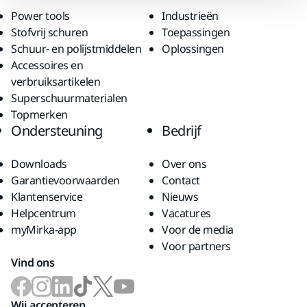
Power tools
Industrieën
Stofvrij schuren
Toepassingen
Schuur- en polijstmiddelen
Oplossingen
Accessoires en
verbruiksartikelen
Superschuurmaterialen
Topmerken
Ondersteuning
Bedrijf
Downloads
Over ons
Garantievoorwaarden
Contact
Klantenservice
Nieuws
Helpcentrum
Vacatures
myMirka-app
Voor de media
Voor partners
Vind ons
Wij accepteren