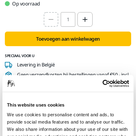
Op voorraad
Select quantity value
Toevoegen aan winkelwagen
SPECIAAL VOOR U
Levering in België
Geen verzendkosten bij bestellingen vanaf €50,- incl.
btw
Veilige betaling
Track & Trace
This website uses cookies
We use cookies to personalise content and ads, to
provide social media features and to analyse our traffic.
We also share information about your use of our site with
Technische details
Downloads