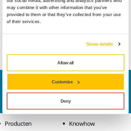
our social media, advertising and analytics partners who
may combine it with other information that you’ve
provided to them or that they’ve collected from your use
Lengte
195 mm
of their services.
Breedte
130 mm
Show details
Allow all
Contact us
Customize
Wilt u meer weten?
Neem contact met ons op.
Ons
deskundige ondersteuningsteam beantwoordt
Deny
graag al uw vragen.
Producten
Knowhow