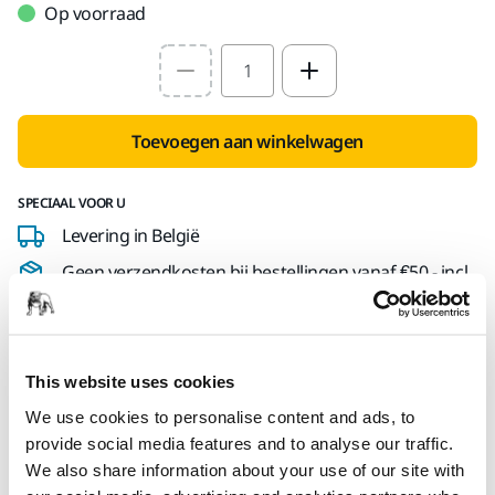
Op voorraad
Select quantity value
Toevoegen aan winkelwagen
SPECIAAL VOOR U
Levering in België
Geen verzendkosten bij bestellingen vanaf €50,- incl.
btw
Veilige betaling
Track & Trace
This website uses cookies
We use cookies to personalise content and ads, to
provide social media features and to analyse our traffic.
We also share information about your use of our site with
Technische details