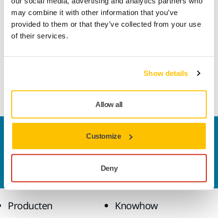
our social media, advertising and analytics partners who
may combine it with other information that you’ve
provided to them or that they’ve collected from your use
Lengte
150 mm
of their services.
Breedte
150 mm
Show details
Allow all
Contact us
Customize
Wilt u meer weten?
Neem contact met ons op.
Ons
deskundige ondersteuningsteam beantwoordt
Deny
graag al uw vragen.
Producten
Knowhow