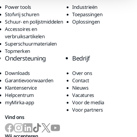
Power tools
Industrieën
Stofvrij schuren
Toepassingen
Schuur- en polijstmiddelen
Oplossingen
Accessoires en
verbruiksartikelen
Superschuurmaterialen
Topmerken
Ondersteuning
Bedrijf
Downloads
Over ons
Garantievoorwaarden
Contact
Klantenservice
Nieuws
Helpcentrum
Vacatures
myMirka-app
Voor de media
Voor partners
Vind ons
Wij accepteren