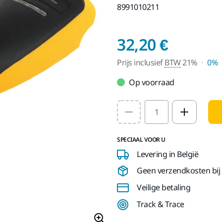
8991010211
Prijs i
32,20 €
Prijs inclusief
BTW
21%
0%
Op voorraad
Select quantity value
SPECIAAL VOOR U
Levering in België
Geen verzendkosten bij b
Veilige betaling
Track & Trace