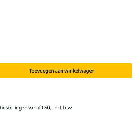
nclusief BTW 21%
Toevoegen aan winkelwagen
estellingen vanaf €50,- incl. btw