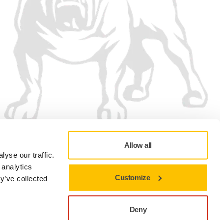
Wij accepteren
Allow all
yse our traffic.
 analytics
Customize
y’ve collected
Privacybeleid
Gebruiksvoorwaarden
Cookievoorkeuren
Deny