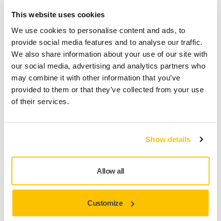
Technische details
Downloads
This website uses cookies
We use cookies to personalise content and ads, to
Mirka® DecoSander Schuurpad 80 x 230 mm Tarra Multi
provide social media features and to analyse our traffic.
We also share information about your use of our site with
De **Mirka® DecoSander Schuurpad 80 x 230 mm Tarra
our social media, advertising and analytics partners who
Multi** is een rechthoekige pad die de precisie tijdens
may combine it with other information that you’ve
gedetailleerde schuurwerkzaamheden verbetert. Ideaal
provided to them or that they’ve collected from your use
voor nauwkeurig schuren en moeilijk bereikbare ruimtes,
of their services.
met uitstekende handling. Perfect in combinatie met de
Mirka DecoSander, blinkt deze pad uit in hoeken en krappe
plekken. Het **grip-bevestigingssysteem** houdt het
Show details
schuurmateriaal stevig op zijn plaats, wat zorgt voor een
stabiele werking en extra veiligheid tijdens gebruik.
Compatibel met Mirka schuurmaterialen.
Allow all
Hoekschuren
: Bereikt lastige plekken en zorgt voor
gedetailleerd en grondig schuren.
Customize
Grip-bevestigingssysteem
: Houdt het