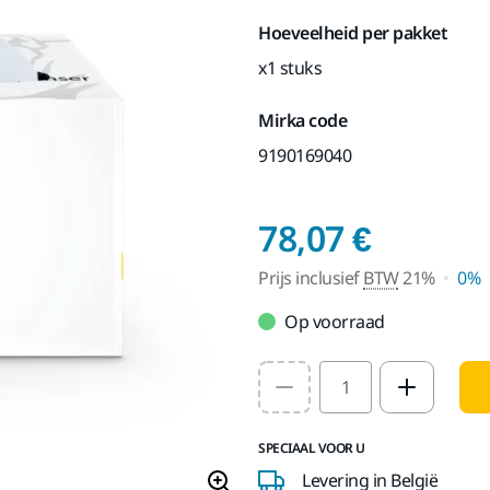
Hoeveelheid per pakket
x1 stuks
Mirka code
9190169040
Prijs i
78,07 €
Prijs inclusief
BTW
21%
0%
Op voorraad
Select quantity value
SPECIAAL VOOR U
Levering in België