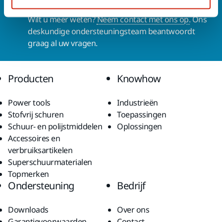
Contact us
Wilt u meer weten?
Neem contact met ons op.
Ons
deskundige ondersteuningsteam beantwoordt
graag al uw vragen.
Producten
Knowhow
Power tools
Industrieën
Stofvrij schuren
Toepassingen
Schuur- en polijstmiddelen
Oplossingen
Accessoires en
verbruiksartikelen
Superschuurmaterialen
Topmerken
Ondersteuning
Bedrijf
Downloads
Over ons
Garantievoorwaarden
Contact