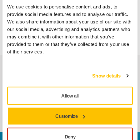
We use cookies to personalise content and ads, to
provide social media features and to analyse our traffic.
Productinformatie
We also share information about your use of our site with
our social media, advertising and analytics partners who
Duurzame fleece stofzak voor Mirka Dust Extractor DE 1025.
may combine it with other information that you’ve
provided to them or that they’ve collected from your use
of their services.
Verwante producten
Show details
SAMEN GEBRUIKEN
Mirka stofafzuiger 1025 L PC EU 230V
Allow all
L-klasse stofafzuiger met Push&Clean
filterreiniging en AutoStart functie.
Customize
Deny