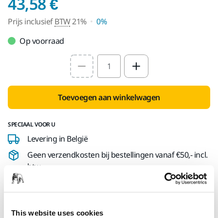
Prijs inclusief BTW 2
43,58 €
Prijs inclusief
BTW
21%
0%
Op voorraad
Select quantity value
Toevoegen aan winkelwagen
SPECIAAL VOOR U
Levering in België
Geen verzendkosten bij bestellingen vanaf €50,- incl.
btw
Veilige betaling
Track & Trace
This website uses cookies