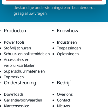
Wilt u meer weten?
Neem contact met ons op.
Ons
deskundige ondersteuningsteam beantwoordt
graag al uw vragen.
Producten
Knowhow
Power tools
Industrieën
Stofvrij schuren
Toepassingen
Schuur- en polijstmiddelen
Oplossingen
Accessoires en
verbruiksartikelen
Superschuurmaterialen
Topmerken
Ondersteuning
Bedrijf
Downloads
Over ons
Garantievoorwaarden
Contact
Klantenservice
Nieuws