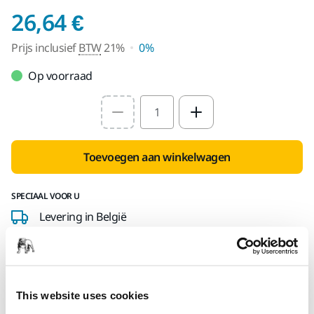
Prijs inclusief BTW 2
26,64 €
Prijs inclusief
BTW
21%
0%
Op voorraad
Select quantity value
Toevoegen aan winkelwagen
SPECIAAL VOOR U
Levering in België
Geen verzendkosten bij bestellingen vanaf €50,- incl.
btw
Veilige betaling
This website uses cookies
Track & Trace