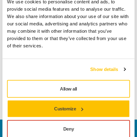
We use cookies to personalise content and ads, to
provide social media features and to analyse our traffic.
We also share information about your use of our site with
Productinformatie
our social media, advertising and analytics partners who
may combine it with other information that you’ve
provided to them or that they’ve collected from your use
A grease gun, to be used when lubricating the Mirka AOS
of their services.
130NV sander. The use of grease to extend the life of the tool
is recommended. For use in industrial applications in heavy
usage it is recommended to grease once a day. In more
Show details
average use, such as in ART body shops, once a week is
enough. With this grease gun it is recommended to use
Molybdenum Disulfide base grease. Information about the
Allow all
usage of the grease gun is available in the manual of the
Mirka AOS 130NV sander.
Customize
Deny
Contact us