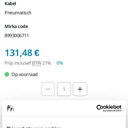
Kabel
Pneumatisch
Mirka code
8993006711
Prijs inclusief BTW 
131,48 €
Prijs inclusief
BTW
21%
0%
Op voorraad
Select quantity value
Toevoegen aan winkelwagen
SPECIAAL VOOR U