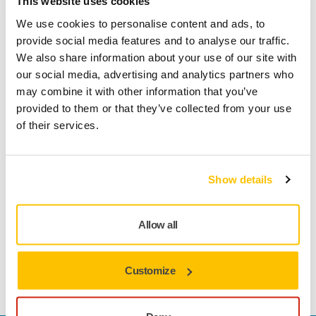
This website uses cookies
Levering in België
We use cookies to personalise content and ads, to
Geen verzendkosten bij bestellingen vanaf €50,- incl.
provide social media features and to analyse our traffic.
btw
We also share information about your use of our site with
Veilige betaling
our social media, advertising and analytics partners who
may combine it with other information that you’ve
Track & Trace
provided to them or that they’ve collected from your use
of their services.
Productinformatie
Show details
Technische details
Downloads
Allow all
1,8 m lange stofzuigslang en pneumatische kabel. Geschikt
voor 28 mm zwenkuitlaat voor Mirka® pneumatische
Customize
schuurmachines.