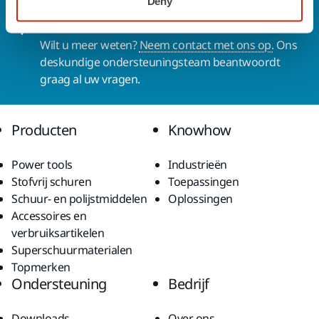
Deny
Contact us
Wilt u meer weten?
Neem contact met ons op.
Ons
deskundige ondersteuningsteam beantwoordt
graag al uw vragen.
Producten
Knowhow
Power tools
Industrieën
Stofvrij schuren
Toepassingen
Schuur- en polijstmiddelen
Oplossingen
Accessoires en
verbruiksartikelen
Superschuurmaterialen
Topmerken
Ondersteuning
Bedrijf
Downloads
Over ons