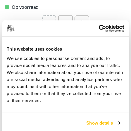
Op voorraad
Select quantity value
Toevoegen aan winkelwagen
This website uses cookies
SPECIAAL VOOR U
We use cookies to personalise content and ads, to
Levering in België
provide social media features and to analyse our traffic.
We also share information about your use of our site with
Geen verzendkosten bij bestellingen vanaf €50,- incl.
our social media, advertising and analytics partners who
btw
may combine it with other information that you’ve
Veilige betaling
provided to them or that they’ve collected from your use
of their services.
Track & Trace
Show details
Productinformatie