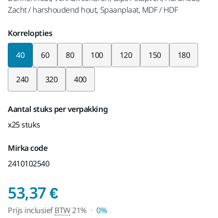
Zacht / harshoudend hout, Spaanplaat, MDF / HDF
Korrelopties
40
60
80
100
120
150
180
240
320
400
Aantal stuks per verpakking
x25 stuks
Mirka code
2410102540
Prijs inclusief BTW 2
53,37 €
Prijs inclusief
BTW
21%
0%