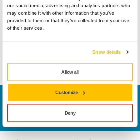
Technische details
Downloads
our social media, advertising and analytics partners who
may combine it with other information that you’ve
provided to them or that they’ve collected from your use
Lengte
80 mm
of their services.
Breedte
30 mm
Show details
Allow all
Customize
Contact us
Wilt u meer weten?
Neem contact met ons op.
Ons
deskundige ondersteuningsteam beantwoordt
Deny
graag al uw vragen.