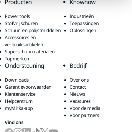
Producten
Knowhow
Power tools
Industrieën
Stofvrij schuren
Toepassingen
Schuur- en polijstmiddelen
Oplossingen
Accessoires en
verbruiksartikelen
Superschuurmaterialen
Topmerken
Ondersteuning
Bedrijf
Downloads
Over ons
Garantievoorwaarden
Contact
Klantenservice
Nieuws
Helpcentrum
Vacatures
myMirka-app
Voor de media
Voor partners
Vind ons