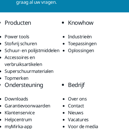
graag al uw vragen.
Producten
Knowhow
Power tools
Industrieën
Stofvrij schuren
Toepassingen
Schuur- en polijstmiddelen
Oplossingen
Accessoires en
verbruiksartikelen
Superschuurmaterialen
Topmerken
Ondersteuning
Bedrijf
Downloads
Over ons
Garantievoorwaarden
Contact
Klantenservice
Nieuws
Helpcentrum
Vacatures
myMirka-app
Voor de media