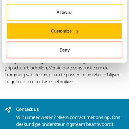
Allow all
Productinformatie
Technische details
Downloads
Customize
Speciaal lang schuurblok voor het schuren van plamuur en
Deny
grondverf op rompen, compatibel met stofafzuiging.
Lichtgewicht en ergonomisch ontwerp, geschikt voor
gripschuurbladrollen. Verstelbare constructie om de
kromming van de romp aan te passen of om vlak te blijven.
Te gebruiken door twee gebruikers..
Contact us
Wilt u meer weten?
Neem contact met ons op.
Ons
deskundige ondersteuningsteam beantwoordt