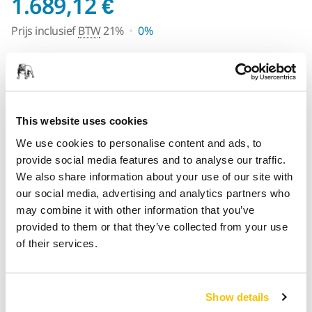
Prijs inclusief BTW
1.689,12 €
Prijs inclusief
BTW
21%
0%
Op voorraad
Select quantity value
This website uses cookies
Toevoegen aan winkelwagen
We use cookies to personalise content and ads, to
provide social media features and to analyse our traffic.
We also share information about your use of our site with
SPECIAAL VOOR U
our social media, advertising and analytics partners who
Levering in België
may combine it with other information that you’ve
Geen verzendkosten bij bestellingen vanaf €50,- incl.
provided to them or that they’ve collected from your use
btw
of their services.
Veilige betaling
Track & Trace
Show details