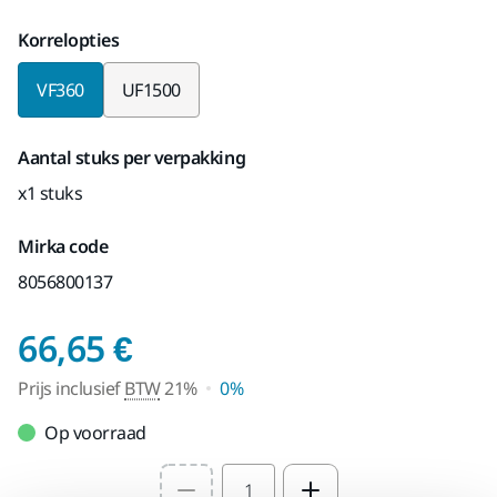
Korrelopties
VF360
UF1500
Aantal stuks per verpakking
x1 stuks
Mirka code
8056800137
Prijs inclusief BTW 2
66,65 €
Prijs inclusief
BTW
21%
0%
Op voorraad