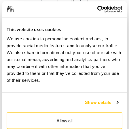
Select quantity value
Toevoegen aan winkelwagen
This website uses cookies
SPECIAAL VOOR U
We use cookies to personalise content and ads, to
Levering in België
provide social media features and to analyse our traffic.
Geen verzendkosten bij bestellingen vanaf €50,- incl.
We also share information about your use of our site with
btw
our social media, advertising and analytics partners who
may combine it with other information that you’ve
Veilige betaling
provided to them or that they’ve collected from your use
Track & Trace
of their services.
Show details
Productinformatie
Technische details
Downloads
Allow all