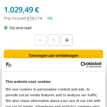
Prijs inclusief BTW
1.029,49 €
Prijs inclusief
BTW
21%
0%
Op voorraad
Select quantity value
Toevoegen aan winkelwagen
SPECIAAL VOOR U
Levering in België
This website uses cookies
Geen verzendkosten bij bestellingen vanaf €50,- incl.
btw
We use cookies to personalise content and ads, to
provide social media features and to analyse our traffic.
Veilige betaling
We also share information about your use of our site with
Track & Trace
our social media, advertising and analytics partners who