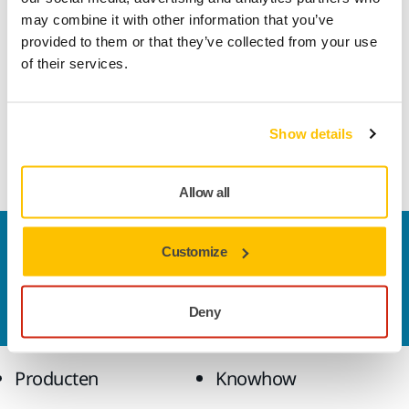
may combine it with other information that you’ve
provided to them or that they’ve collected from your use
of their services.
Productinformatie
Middengedeelte met elektrische aansluitingen voor de
Show details
Mirka® Modular Trolley.
Allow all
Contact us
Customize
Wilt u meer weten?
Neem contact met ons op.
Ons
deskundige ondersteuningsteam beantwoordt
graag al uw vragen.
Deny
Producten
Knowhow