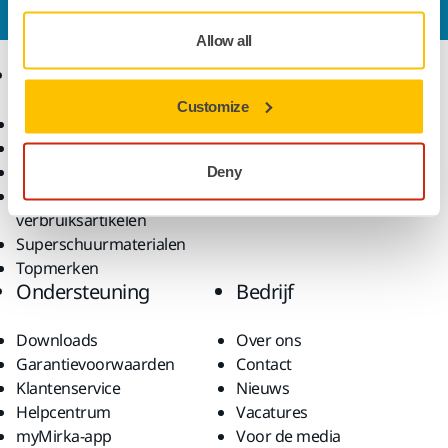
graag al uw vragen.
Allow all
Producten
Knowhow
Customize
Power tools
Industrieën
Stofvrij schuren
Toepassingen
Schuur- en polijstmiddelen
Oplossingen
Deny
Accessoires en
verbruiksartikelen
Superschuurmaterialen
Topmerken
Ondersteuning
Bedrijf
Downloads
Over ons
Garantievoorwaarden
Contact
Klantenservice
Nieuws
Helpcentrum
Vacatures
myMirka-app
Voor de media