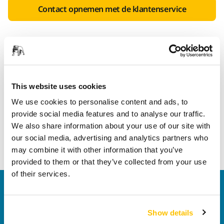
Contact opnemen met de klantenservice
Productinformatie
This website uses cookies
This kit includes the Mirka motor drive cabinet Profinet
We use cookies to personalise content and ads, to
(MIA6514212) and the Cable (Shielded) 10m for robot
provide social media features and to analyse our traffic.
sanding unit (MIA6512311) with all the components ready
We also share information about your use of our site with
assembled in the cabinet. For a complete Mirka® AIROS
our social media, advertising and analytics partners who
system you also need a sanding unit (not included).
may combine it with other information that you’ve
provided to them or that they’ve collected from your use
of their services.
Contact us
Wilt u meer weten?
Neem contact met ons op.
Ons
Show details
deskundige ondersteuningsteam beantwoordt