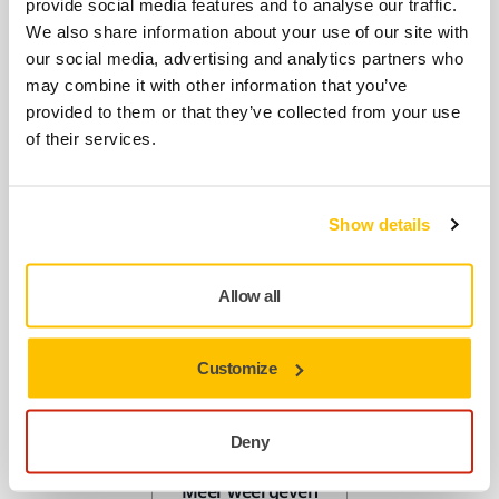
snoerloos gereedschap
provide social media features and to analyse our traffic.
We also share information about your use of our site with
8991022511
our social media, advertising and analytics partners who
may combine it with other information that you’ve
provided to them or that they’ve collected from your use
Steunschijf Quick Lock 32mm Grip
of their services.
Soft, 10/verpakking
8294598311
Show details
Rubbermontage voor AOS‑B
Allow all
8991111011
Customize
Snelsluitplaat voor AOS-B
8991121111
Deny
Meer weergeven