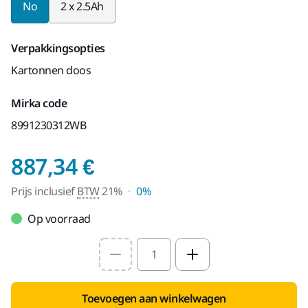
No
2 x 2.5Ah
Verpakkingsopties
Kartonnen doos
Mirka code
8991230312WB
Prijs inclusief BTW 
887,34 €
Prijs inclusief
BTW
21%
0%
Op voorraad
Select quantity value
Toevoegen aan winkelwagen