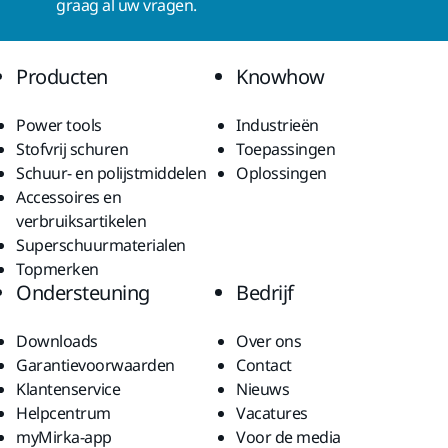
graag al uw vragen.
Producten
Knowhow
Power tools
Industrieën
Stofvrij schuren
Toepassingen
Schuur- en polijstmiddelen
Oplossingen
Accessoires en
verbruiksartikelen
Superschuurmaterialen
Topmerken
Ondersteuning
Bedrijf
Downloads
Over ons
Garantievoorwaarden
Contact
Klantenservice
Nieuws
Helpcentrum
Vacatures
myMirka-app
Voor de media