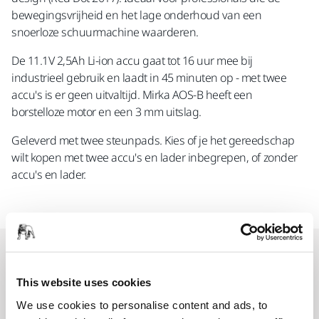
bewegingsvrijheid en het lage onderhoud van een
snoerloze schuurmachine waarderen.
De 11.1V 2,5Ah Li-ion accu gaat tot 16 uur mee bij
industrieel gebruik en laadt in 45 minuten op - met twee
accu's is er geen uitvaltijd. Mirka AOS-B heeft een
borstelloze motor en een 3 mm uitslag.
Geleverd met twee steunpads. Kies of je het gereedschap
wilt kopen met twee accu's en lader inbegrepen, of zonder
accu's en lader.
Reserveonderdelen
This website uses cookies
Trigger Button (Variabele) Set voor
We use cookies to personalise content and ads, to