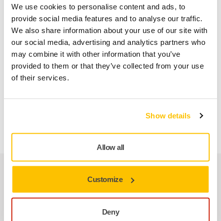
• Gemakkelijk te bedienen hendel voor het aanpassen van
We use cookies to personalise content and ads, to
de schuursnelheid met duidelijk zichtbare LED-indicatoren
provide social media features and to analyse our traffic.
voor RPM.
We also share information about your use of our site with
our social media, advertising and analytics partners who
• Maakt efficiënt stofvrij schuren mogelijk.
may combine it with other information that you’ve
• Zeer efficiënte en duurzame borstelloze motor.
provided to them or that they’ve collected from your use
of their services.
• Kan moeiteloos ook zware taken en veeleisende
toepassingen aan.
• Bluetooth-connectiviteit en trillingsbewaking.
Show details
Allow all
Reserveonderdelen
Customize
Startknop-set voor DEROS/DEOS
Deny