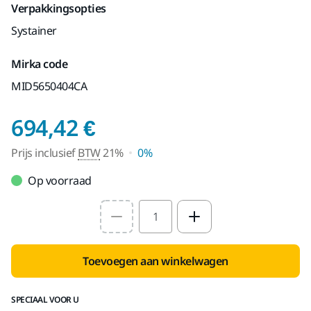
Verpakkingsopties
Systainer
Mirka code
MID5650404CA
Prijs inclusief BTW 
694,42 €
Prijs inclusief
BTW
21%
0%
Op voorraad
Select quantity value
Toevoegen aan winkelwagen
SPECIAAL VOOR U