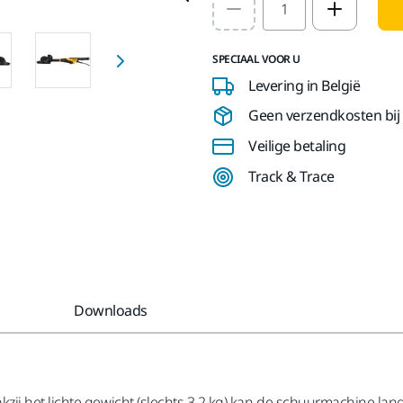
Select quantity value
SPECIAAL VOOR U
Levering in België
Geen verzendkosten bij b
Veilige betaling
Track & Trace
Downloads
 het lichte gewicht (slechts 3,2 kg) kan de schuurmachine langer