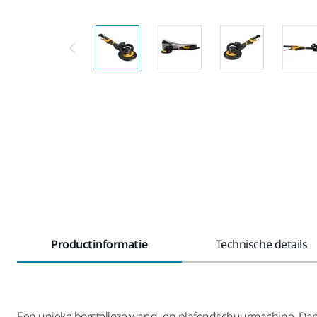
Productinformatie
Technische details
Een unieke borstelloze wand- en plafondschuurmachine. Dankzij