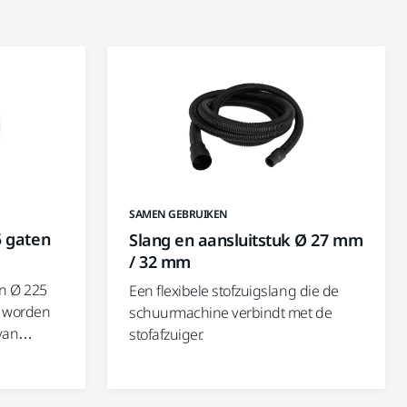
SAMEN GEBRUIKEN
5 gaten
Slang en aansluitstuk Ø 27 mm
/ 32 mm
en Ø 225
Een flexibele stofzuigslang die de
s worden
schuurmachine verbindt met de
 van…
stofafzuiger.