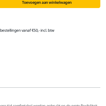
Toevoegen aan winkelwagen
estellingen vanaf €50,- incl. btw
e tijd comfortabel worden gebruikt en de grote flexibiliteit