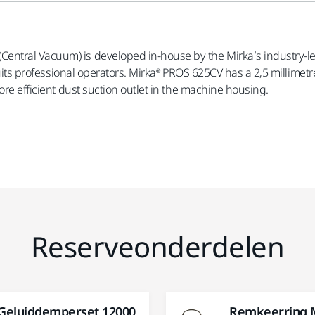
ntral Vacuum) is developed in-house by the Mirka’s industry-lea
 suits professional operators. Mirka® PROS 625CV has a 2,5 millimet
ore efficient dust suction outlet in the machine housing.
Reserveonderdelen
Geluiddemperset 12000
Remkeerring 