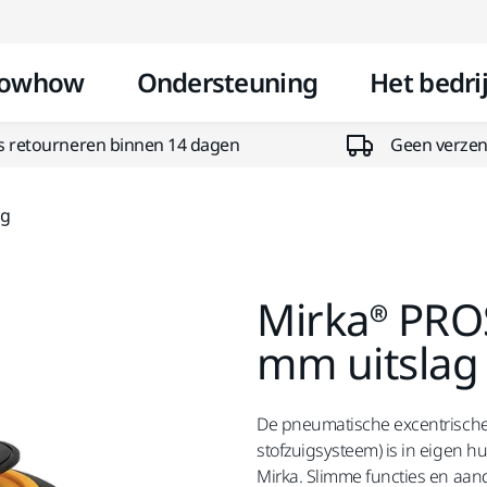
Doorgaan naar inhoud
owhow
Ondersteuning
Het bedrij
s retourneren binnen 14 dagen
Geen verzend
ag
Mirka® PRO
mm uitslag
De pneumatische excentrische
stofzuigsysteem) is in eigen 
Mirka. Slimme functies en aand