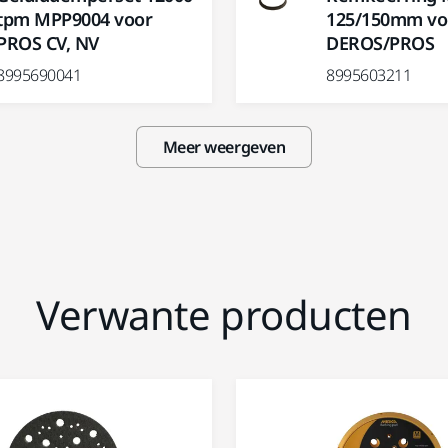
tpm MPP9004 voor
125/150mm vo
PROS CV, NV
DEROS/PROS
8995690041
8995603211
Meer weergeven
Verwante producten